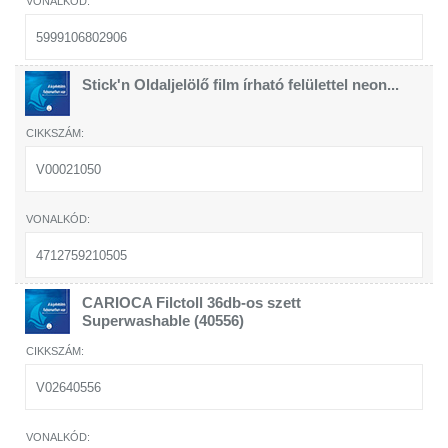
5999106802906
Stick'n Oldaljelölő film írható felülettel neon...
V00021050
4712759210505
CARIOCA Filctoll 36db-os szett
Superwashable (40556)
V02640556