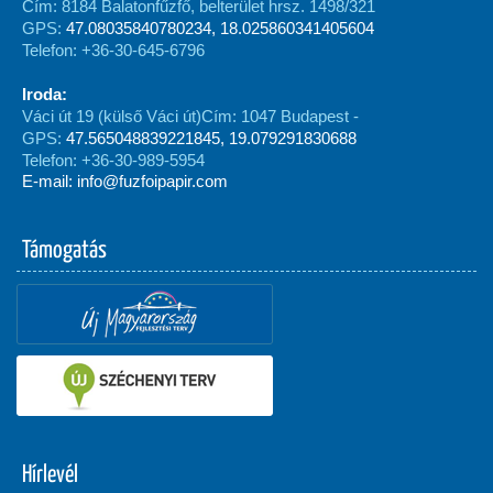
Cím: 8184 Balatonfűzfő, belterület hrsz. 1498/321
GPS:
47.08035840780234, 18.025860341405604
Telefon: +36-30-645-6796
Iroda:
Váci út 19 (külső Váci út)
Cím: 1047 Budapest -
GPS:
47.565048839221845, 19.079291830688
Telefon: +36-30-989-5954
E-mail: info@fuzfoipapir.com
Támogatás
Hírlevél