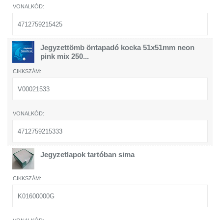
4712759215425
Jegyzettömb öntapadó kocka 51x51mm neon
pink mix 250...
V00021533
4712759215333
Jegyzetlapok tartóban sima
K01600000G