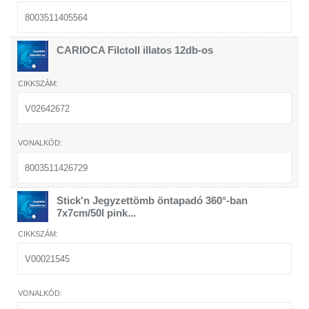
8003511405564
CARIOCA Filctoll illatos 12db-os
V02642672
8003511426729
Stick'n Jegyzettömb öntapadó 360°-ban
7x7cm/50l pink...
V00021545