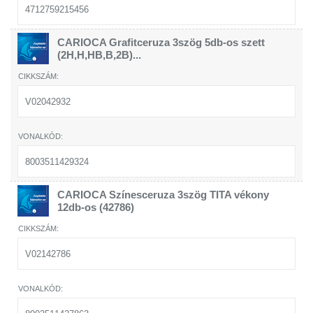
4712759215456
CARIOCA Grafitceruza 3szög 5db-os szett
(2H,H,HB,B,2B)...
V02042932
8003511429324
CARIOCA Színesceruza 3szög TITA vékony
12db-os (42786)
V02142786