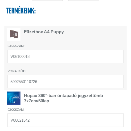
TERMÉKEINK:
Füzetbox A4 Puppy
V06100018
5992550110726
Hopax 360°-ban öntapadó jegyzettömb
7x7cm/50lap...
V00021542