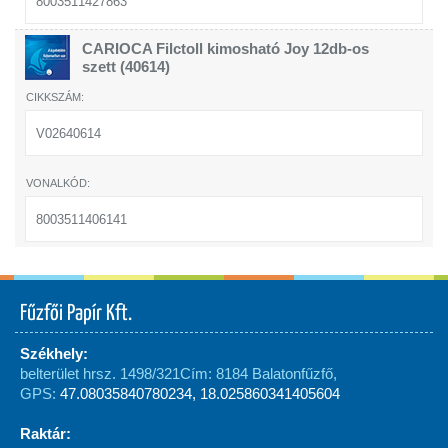
8003511427863
CARIOCA Filctoll kimosható Joy 12db-os
szett (40614)
V02640614
8003511406141
Fűzfői Papír Kft.
Székhely:
belterület hrsz. 1498/321
Cím: 8184 Balatonfűzfő,
GPS:
47.08035840780234, 18.025860341405604
Raktár: