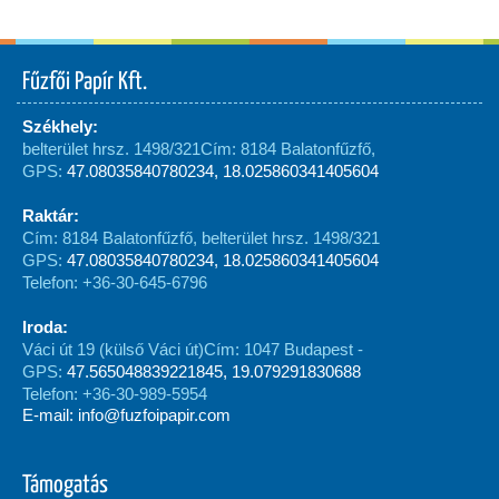
Fűzfői Papír Kft.
Székhely:
belterület hrsz. 1498/321
Cím: 8184 Balatonfűzfő,
GPS:
47.08035840780234, 18.025860341405604
Raktár:
Cím: 8184 Balatonfűzfő, belterület hrsz. 1498/321
GPS:
47.08035840780234, 18.025860341405604
Telefon: +36-30-645-6796
Iroda:
Váci út 19 (külső Váci út)
Cím: 1047 Budapest -
GPS:
47.565048839221845, 19.079291830688
Telefon: +36-30-989-5954
E-mail: info@fuzfoipapir.com
Támogatás