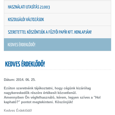
HASZNÁLATI UTASÍTÁS 21003
KISZOLGÁLÓI VÁLTOZÁSOK
SZERETETTEL KÖSZÖNTJÜK A FŰZFŐI PAPÍR KFT. HONLAPJÁN!
KEDVES ÉRDEKLŐDŐ!
KEDVES ÉRDEKLŐDŐ!
Dátum: 2014. 06. 25.
Ezúton szeretnénk tájékoztatni, hogy cégünk kizárólag
nagykereskedők részére értékesít közvetlenül.
Amennyiben Ön végfelhasználó, kérem, legyen szíves a "Hol
kapható?" pontot megtekinteni. Köszönjük!
Kedves Érdeklődő!